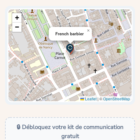
+
−
×
French barbier
Leaflet
|
©
OpenStreetMap
🔒 Débloquez votre kit de communication
gratuit