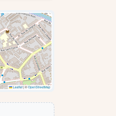
Leaflet
|
©
OpenStreetMap