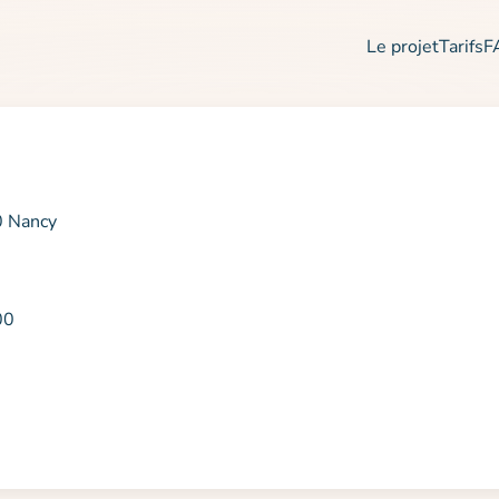
Le projet
Tarifs
F
0 Nancy
00