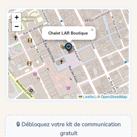
+
−
×
Chalet LAR Boutique
Leaflet
|
©
OpenStreetMap
🔒 Débloquez votre kit de communication
gratuit