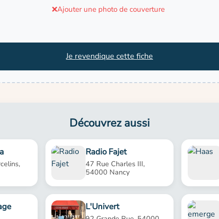
❌
Ajouter une photo de couverture
Je revendique cette fiche
Découvrez aussi
a
Radio Fajet
celins,
47 Rue Charles III,
54000 Nancy
age
L'Univert
92 Grande Rue, 54000