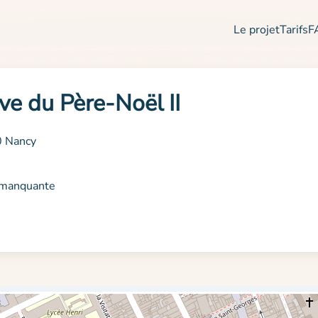
Le projet
Tarifs
F
ve du Père-Noël II
0 Nancy
n manquante