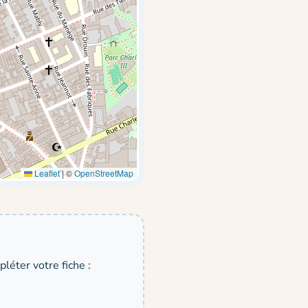
Leaflet
|
©
OpenStreetMap
léter votre fiche :