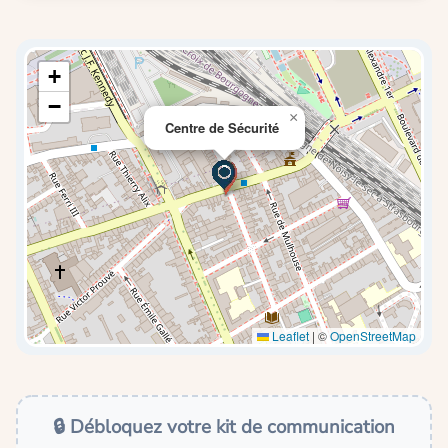
+
−
×
Centre de Sécurité
Leaflet
|
©
OpenStreetMap
🔒 Débloquez votre kit de communication