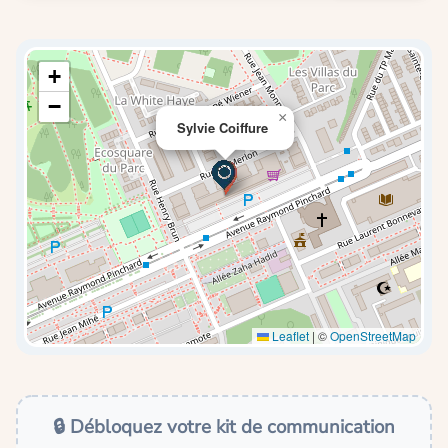
+
−
×
Sylvie Coiffure
Leaflet
|
©
OpenStreetMap
🔒 Débloquez votre kit de communication