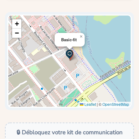
+
−
×
Basic-fit
Leaflet
|
©
OpenStreetMap
🔒 Débloquez votre kit de communication