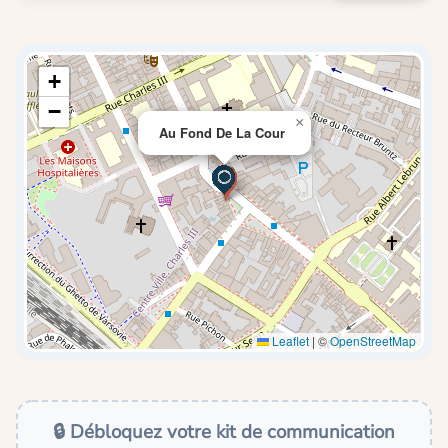
+
−
×
Au Fond De La Cour
Leaflet
|
©
OpenStreetMap
🔒 Débloquez votre kit de communication