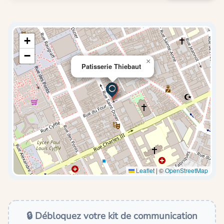
+
−
×
Patisserie Thiebaut
Leaflet
|
©
OpenStreetMap
🔒 Débloquez votre kit de communication