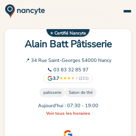
⭐ Certifié Nancyte
Alain Batt Pâtisserie
📍 34 Rue Saint-Georges 54000 Nancy
📞 03 83 32 85 97
3.7
★
★
★
★
★
(221)
patisserie
Salon de thé
Aujourd'hui : 07:30 - 19:00
Voir tous les horaires