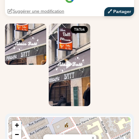
Suggérer une modification
🔗‍️ Partager
TikTok
+
−
×