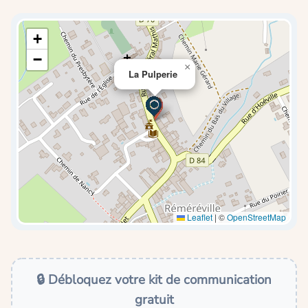
+
−
×
La Pulperie
Leaflet
|
©
OpenStreetMap
🔒 Débloquez votre kit de communication
gratuit