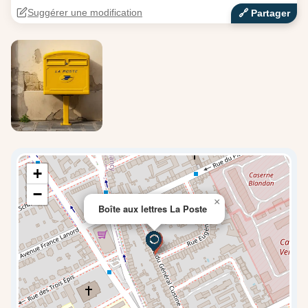
Suggérer une modification
🔗‍️ Partager
+
−
×
Boîte aux lettres La Poste