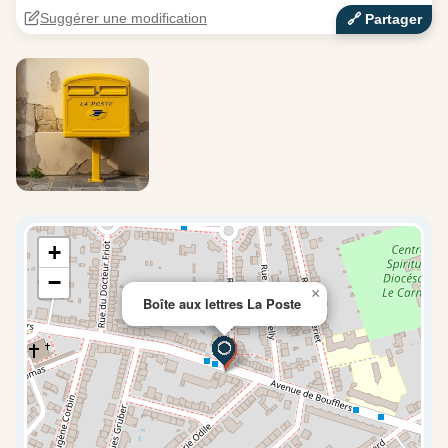
Suggérer une modification
🔗‍️ Partager
+
−
×
Boîte aux lettres La Poste