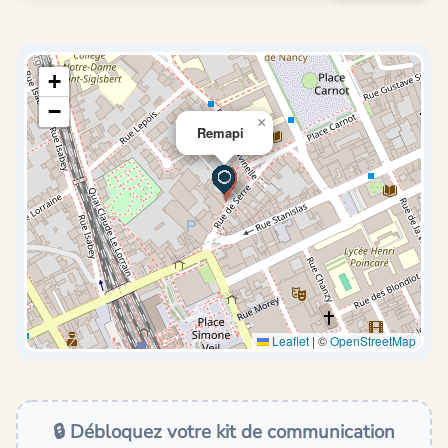
+
−
×
Remapi
Leaflet
|
©
OpenStreetMap
🔒 Débloquez votre kit de communication