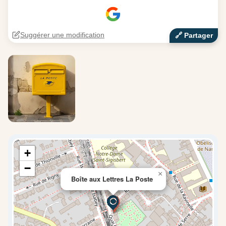
Suggérer une modification
🔗‍️ Partager
+
−
×
Boîte aux Lettres La Poste