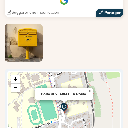
Suggérer une modification
🔗‍️ Partager
+
−
×
Boîte aux lettres La Poste