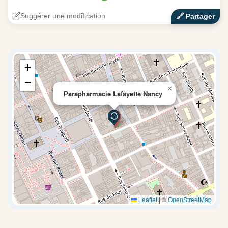
Suggérer une modification
🔗‍️ Partager
+
−
×
Parapharmacie Lafayette Nancy
Leaflet
|
©
OpenStreetMap