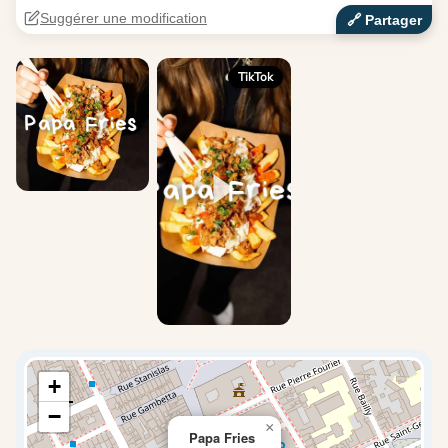
Suggérer une modification
🔗‍️ Partager
TikTok
+
−
×
Papa Fries