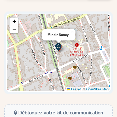
+
−
×
Mincir Nancy
Leaflet
|
©
OpenStreetMap
🔒 Débloquez votre kit de communication