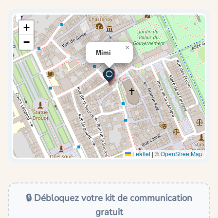
+
−
×
Mimi
Leaflet
|
©
OpenStreetMap
🔒 Débloquez votre kit de communication
gratuit