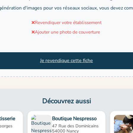
génération d'images pour vos réseaux sociaux, vous devez comp
❌
Revendiquer votre établissement
❌
Ajouter une photo de couverture
Je revendique cette fiche
Découvrez aussi
isserie
Boutique Nespresso
eorges
47 Rue des Dominicains
54000 Nancy