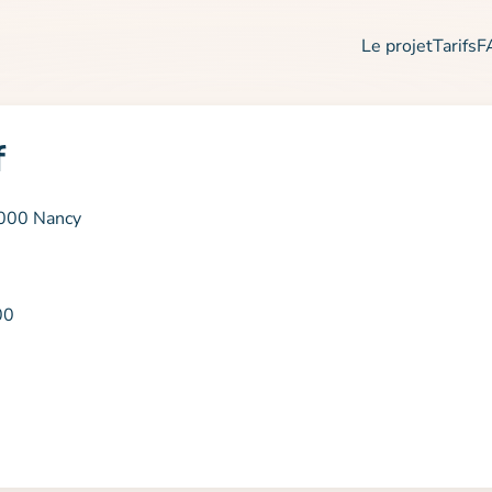
Le projet
Tarifs
F
f
4000 Nancy
00