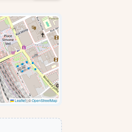
Leaflet
|
©
OpenStreetMap