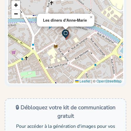
+
−
×
Les dîners d'Anne-Marie
Leaflet
|
©
OpenStreetMap
🔒 Débloquez votre kit de communication
gratuit
Pour accéder à la génération d'images pour vos