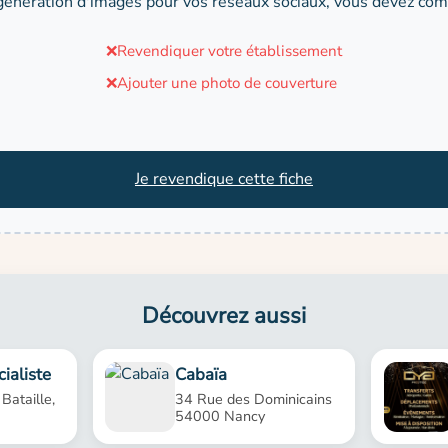
génération d'images pour vos réseaux sociaux, vous devez comp
❌
Revendiquer votre établissement
❌
Ajouter une photo de couverture
Je revendique cette fiche
Découvrez aussi
ialiste
Cabaïa
 Bataille,
34 Rue des Dominicains
54000 Nancy