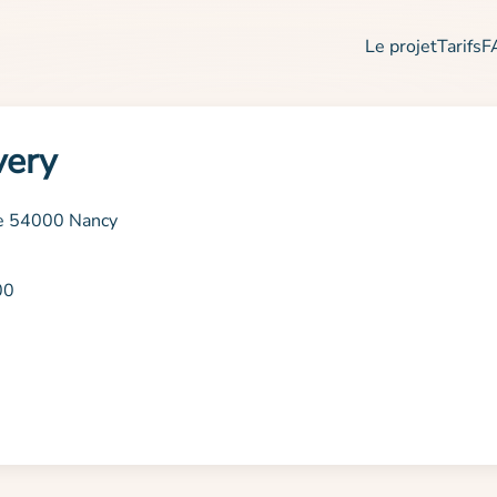
Le projet
Tarifs
F
very
ie 54000 Nancy
00