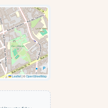
Leaflet
|
©
OpenStreetMap