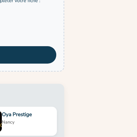
léter votre fiche :
Oya Prestige
Nancy