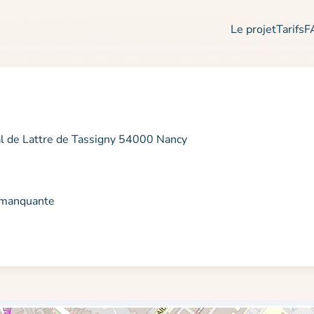
Le projet
Tarifs
F
l de Lattre de Tassigny 54000 Nancy
n manquante