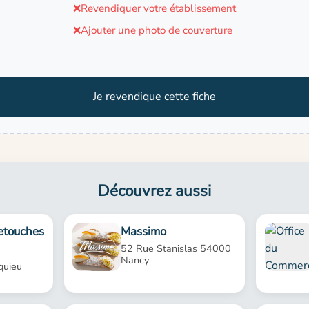
❌
Revendiquer votre établissement
❌
Ajouter une photo de couverture
Je revendique cette fiche
Découvrez aussi
etouches
Massimo
52 Rue Stanislas 54000
Nancy
quieu