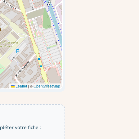
Leaflet
|
©
OpenStreetMap
léter votre fiche :