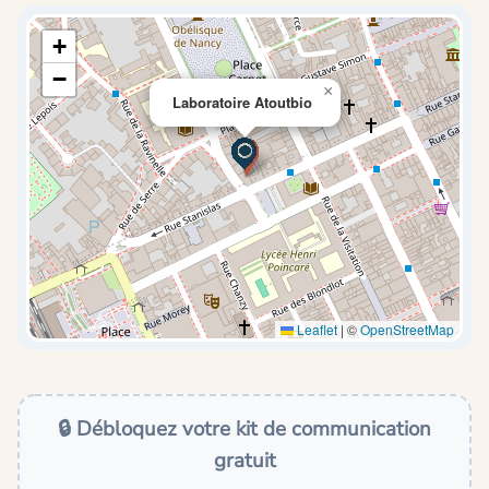
+
−
×
Laboratoire Atoutbio
Leaflet
|
©
OpenStreetMap
🔒 Débloquez votre kit de communication
gratuit