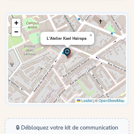
+
−
×
L'Atelier Kael Hairspa
Leaflet
|
©
OpenStreetMap
🔒 Débloquez votre kit de communication