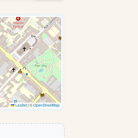
Leaflet
|
©
OpenStreetMap