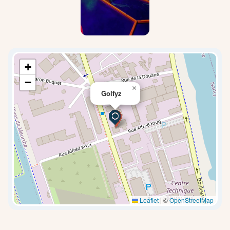
+
−
×
Golfyz
Leaflet
|
©
OpenStreetMap