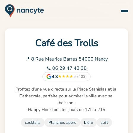
Café des Trolls
📍 8 Rue Maurice Barres 54000 Nancy
📞 06 29 47 43 38
4.3
★
★
★
★
★
(402)
Profitez d'une vue directe sur la Place Stanislas et la 
Cathédrale, parfaite pour admirer la ville avec sa 
boisson.

Happy Hour tous les jours de 17h à 21h
cocktails
Planches apéro
bière
soft