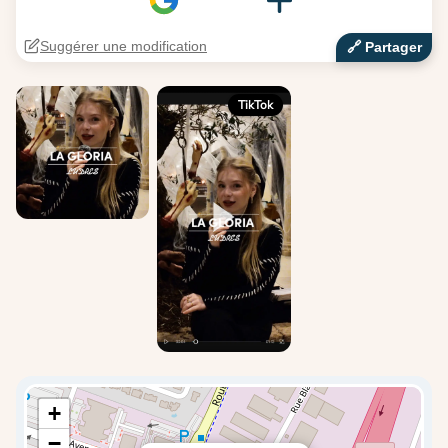
Suggérer une modification
🔗‍️ Partager
TikTok
+
−