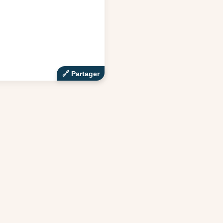
🔗‍️ Partager