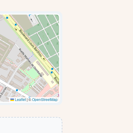
Leaflet
|
©
OpenStreetMap