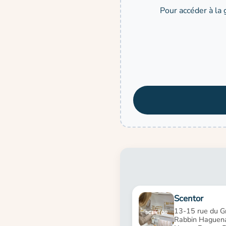
Pour accéder à la 
Scentor
13-15 rue du G
Rabbin Haguena