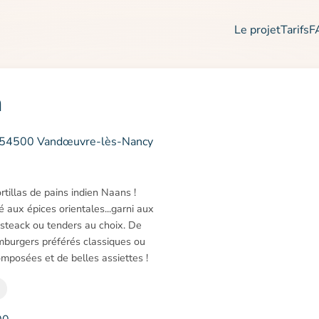
Le projet
Tarifs
F
n
d, 54500 Vandœuvre-lès-Nancy
illas de pains indien Naans !

 aux épices orientales...garni aux

 steack ou tenders au choix. De

burgers préférés classiques ou

mposées et de belles assiettes !