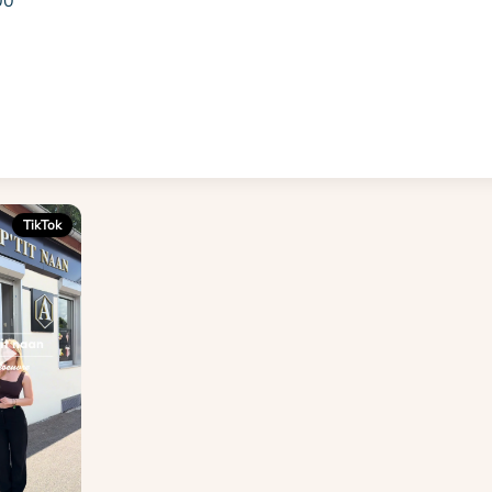
00
TikTok