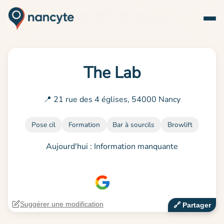
The Lab
📍 21 rue des 4 églises, 54000 Nancy
Pose cil
Formation
Bar à sourcils
Browlift
Aujourd'hui : Information manquante
Suggérer une modification
🔗‍️ Partager