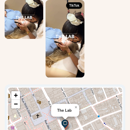
TikTok
+
−
×
The Lab