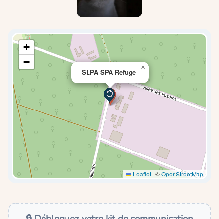
+
−
×
SLPA SPA Refuge
Leaflet
|
©
OpenStreetMap
🔒 Débloquez votre kit de communication