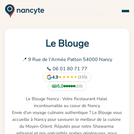
Le Blouge
📍 9 Rue de l'Armée Patton 54000 Nancy
📞 06 01 80 71 77
4.9
★
★
★
★
★
(335)
5.0
(10)
Le Blouge Nancy : Votre Restaurant Halal 
incontournable au coeur de Nancy.

Envie d'un voyage culinaire authentique ? Le Blouge vous 
accueille à Nancy pour savourer le meilleur de la cuisine 
du Moyen-Orient. Réputés pour notre Shawarma 
artisanal et nos spécialités arabes généreuses, nous 