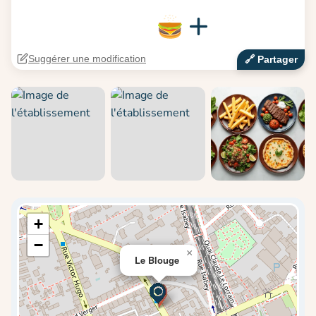
Suggérer une modification
🔗‍️ Partager
+
−
×
Le Blouge