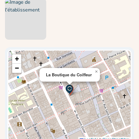
+
−
×
La Boutique du Coiffeur