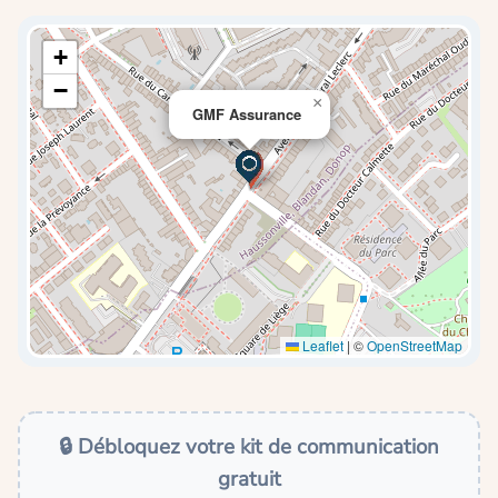
+
−
×
GMF Assurance
Leaflet
|
©
OpenStreetMap
🔒 Débloquez votre kit de communication
gratuit