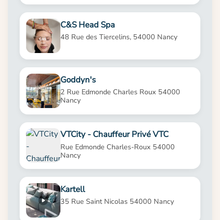
C&S Head Spa
48 Rue des Tiercelins, 54000 Nancy
Goddyn's
2 Rue Edmonde Charles Roux 54000
Nancy
VTCity - Chauffeur Privé VTC
Rue Edmonde Charles-Roux 54000
Nancy
Kartell
35 Rue Saint Nicolas 54000 Nancy