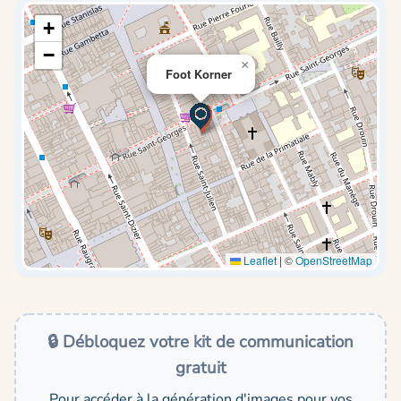
+
−
×
Foot Korner
Leaflet
|
©
OpenStreetMap
🔒 Débloquez votre kit de communication
gratuit
Pour accéder à la génération d'images pour vos