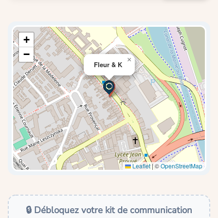
+
−
×
Fleur & K
Leaflet
|
©
OpenStreetMap
🔒 Débloquez votre kit de communication