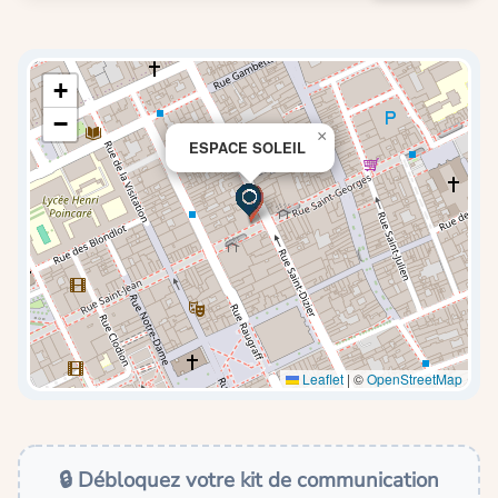
+
−
×
ESPACE SOLEIL
Leaflet
|
©
OpenStreetMap
🔒 Débloquez votre kit de communication