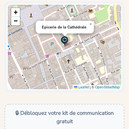
+
−
×
Epicerie de la Cathédrale
Leaflet
|
©
OpenStreetMap
🔒 Débloquez votre kit de communication
gratuit