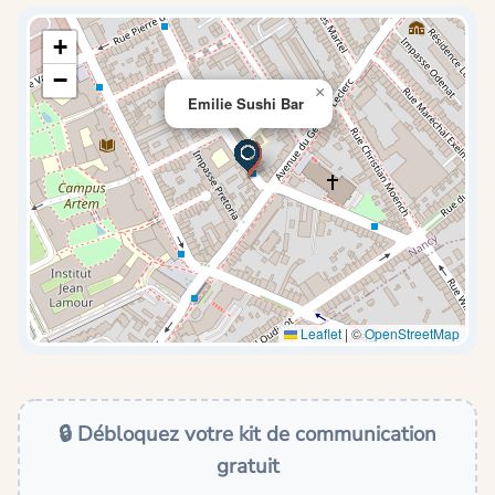
+
−
×
Emilie Sushi Bar
Leaflet
|
©
OpenStreetMap
🔒 Débloquez votre kit de communication
gratuit