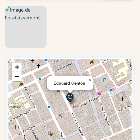
+
−
×
Edouard Genton