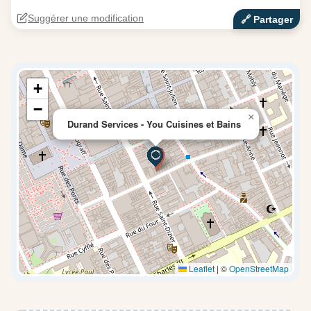
Suggérer une modification
🔗‍️ Partager
+
−
×
Durand Services - You Cuisines et Bains
Leaflet
|
©
OpenStreetMap