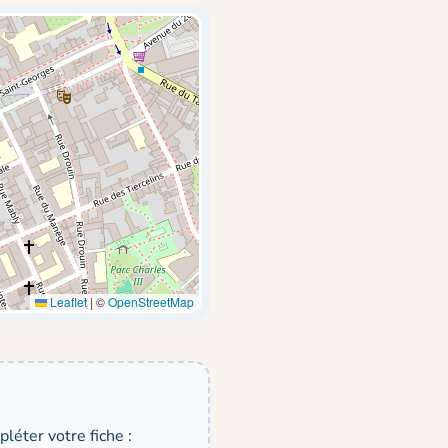
Leaflet
|
©
OpenStreetMap
léter votre fiche :