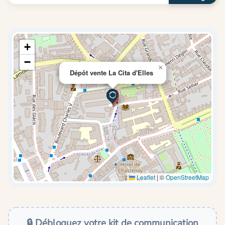
+
−
×
Dépôt vente La Cita d'Elles
Leaflet
|
©
OpenStreetMap
🔒 Débloquez votre kit de communication