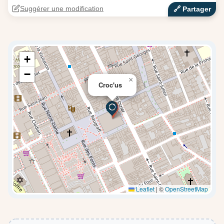
Suggérer une modification
🔗‍️ Partager
+
−
×
Croc'us
Leaflet
|
©
OpenStreetMap