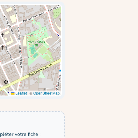
Leaflet
|
©
OpenStreetMap
léter votre fiche :