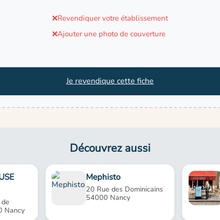
❌
Revendiquer votre établissement
❌
Ajouter une photo de couverture
Je revendique cette fiche
Découvrez aussi
AUSE
Mephisto
20 Rue des Dominicains
54000 Nancy
 de
0 Nancy