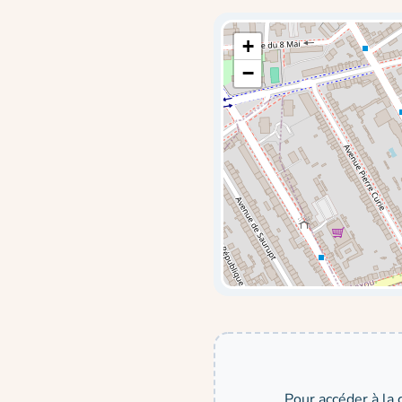
+
−
Pour accéder à la 