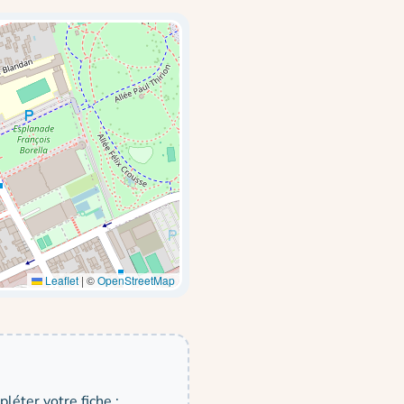
Leaflet
|
©
OpenStreetMap
léter votre fiche :