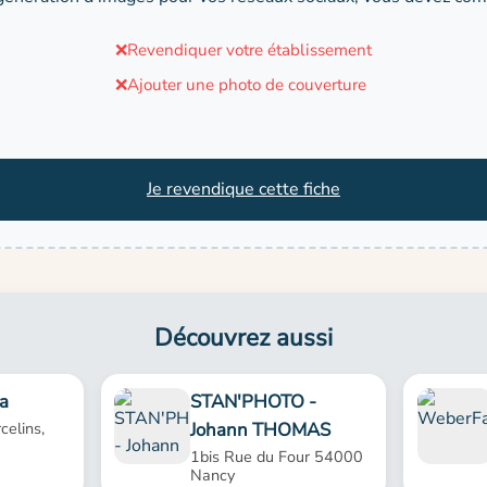
❌
Revendiquer votre établissement
❌
Ajouter une photo de couverture
Je revendique cette fiche
Découvrez aussi
a
STAN'PHOTO -
Johann THOMAS
celins,
1bis Rue du Four 54000
Nancy