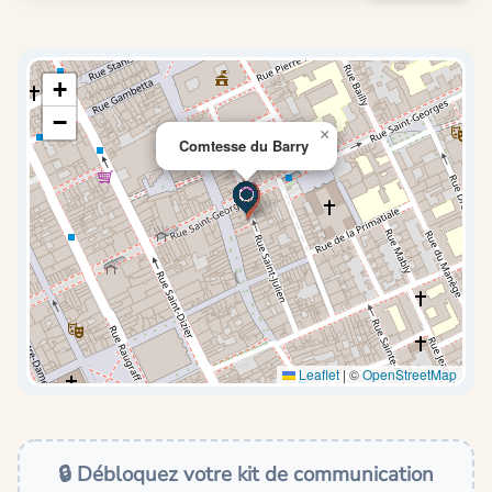
+
−
×
Comtesse du Barry
Leaflet
|
©
OpenStreetMap
🔒 Débloquez votre kit de communication