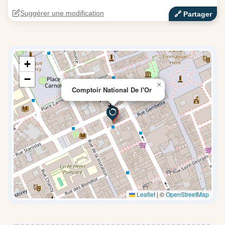
Suggérer une modification
🔗‍️ Partager
+
−
×
Comptoir National De l'Or
Leaflet
|
©
OpenStreetMap